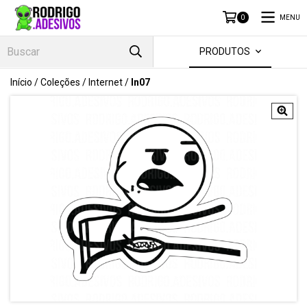
MENU
0
PRODUTOS
Início
/
Coleções
/
Internet
/
In07