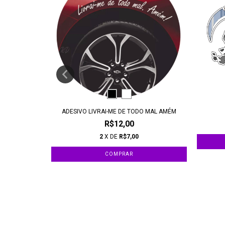
RCADOR
ADESIVO LIVRAI-ME DE TODO MAL AMÉM
R$12,00
2
X DE
R$7,00
COMPRAR