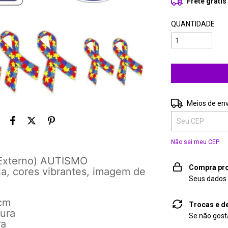
Frete grátis
QUANTIDADE
Entregas para o 
Meios de env
Não sei meu CEP
 Externo) AUTISMO
Compra pro
a, cores vibrantes, imagem de
Seus dados 
 cm
Trocas e d
tura
Se não gosta
ra