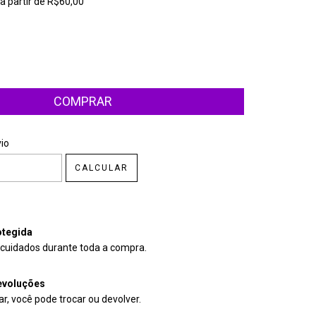
a partir de
R$60,00
CEP:
ALTERAR CEP
io
CALCULAR
tegida
cuidados durante toda a compra.
evoluções
r, você pode trocar ou devolver.